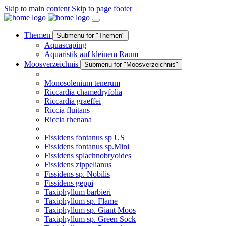
Skip to main content
Skip to page footer
Themen
Submenu for "Themen"
Aquascaping
Aquaristik auf kleinem Raum
Moosverzeichnis
Submenu for "Moosverzeichnis"
Monosolenium tenerum
Riccardia chamedryfolia
Riccardia graeffei
Riccia fluitans
Riccia rhenana
Fissidens fontanus sp US
Fissidens fontanus sp.Mini
Fissidens splachnobryoides
Fissidens zippelianus
Fissidens sp. Nobilis
Fissidens geppi
Taxiphyllum barbieri
Taxiphyllum sp. Flame
Taxiphyllum sp. Giant Moos
Taxiphyllum sp. Green Sock