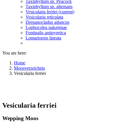
Taxiphyllum sp. Peacock
Taxiphyllum sp. alternans
Vesicularia ferriei
(current)
Vesicularia reticulata
Drepanocladus aduncus
Lophocolea nakajimae
Fontinalis antipyretica
Lomariopsis lineata
You are here:
Home
Moosverzeichnis
Vesicularia ferriei
Vesicularia ferriei
Wepping Moos