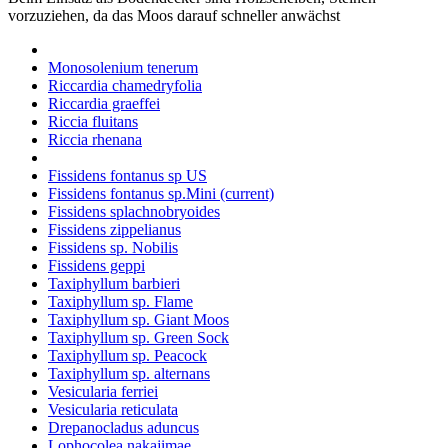
vorzuziehen, da das Moos darauf schneller anwächst
Monosolenium tenerum
Riccardia chamedryfolia
Riccardia graeffei
Riccia fluitans
Riccia rhenana
Fissidens fontanus sp US
Fissidens fontanus sp.Mini
(current)
Fissidens splachnobryoides
Fissidens zippelianus
Fissidens sp. Nobilis
Fissidens geppi
Taxiphyllum barbieri
Taxiphyllum sp. Flame
Taxiphyllum sp. Giant Moos
Taxiphyllum sp. Green Sock
Taxiphyllum sp. Peacock
Taxiphyllum sp. alternans
Vesicularia ferriei
Vesicularia reticulata
Drepanocladus aduncus
Lophocolea nakajimae