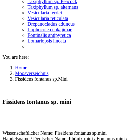
Taxiphyllum sp. Peacock
Taxiphyllum sp. alternans
Vesicularia ferriei
Vesicularia reticulata
Drepanocladus aduncus
Lophocolea nakajimae
Fontinalis antipyretica
Lomariopsis lineata
You are here:
Home
Moosverzeichnis
Fissidens fontanus sp.Mini
Fissidens fontanus sp. mini
Wissenschaftlicher Name: Fissidens fontanus sp.mini
Handelsname / Deutscher Name :Phönix mini / Fontanus mini /